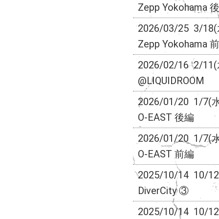
Zepp Yokohama 
2026/03/25
3/18
Zepp Yokohama 
2026/02/16
2/11
@LIQUIDROOM
2026/01/20
1/7(
O-EAST 後編
2026/01/20
1/7(
O-EAST 前編
2025/10/14
10/1
DiverCity ③
2025/10/14
10/1