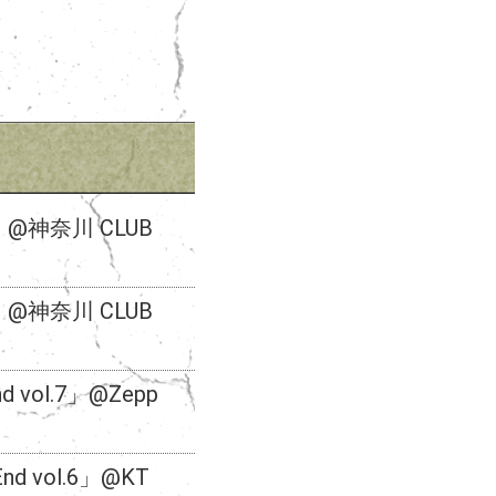
UR」@神奈川 CLUB
UR」@神奈川 CLUB
nd vol.7」@Zepp
End vol.6」@KT