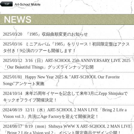
2025/03/20
『1985』収録曲順変更のお知らせ
2025/03/16
ミニアルバム『1985』をリリース！初回限定盤はアクス
タ付き！9公演のツアーも開催します！
2025/03/12
3/16（日）ART-SCHOOL 25th ANNIVERSARY LIVE 2025
「Our Beautiful Things」グッズラインナップ公開
2025/01/01
Happy New Year 2025 & "ART-SCHOOL Our Favorite
Songs"アンケート実施
2024/10/14
来年25周年イヤーを記念して来年3月にZepp Shinjukuで
キックオフライブ開催決定！
2024/08/19
12/11（水）ART-SCHOOL 2 MAN LIVE「Bring 2 Life a
Vision vol.3」共演にAge Factoryを迎えて開催決定！
2024/08/17
8/19（mon）Shibuya WWW X ART-SCHOOL 2 MAN LIVE
「Bring 2 Life a Vision vol.2」 イベント限定商品デザイン公開！