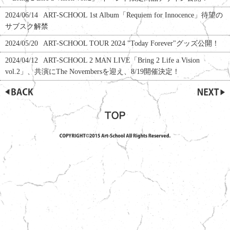
2024/06/14
ART-SCHOOL 1st Album「Requiem for Innocence」待望の
サブスク解禁
2024/05/20
ART-SCHOOL TOUR 2024 "Today Forever"グッズ公開！
2024/04/12
ART-SCHOOL 2 MAN LIVE「Bring 2 Life a Vision
vol.2」、共演にThe Novembersを迎え、8/19開催決定！