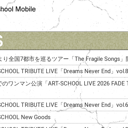
より全国7都市を巡るツアー「The Fragile Song
SCHOOL TRIBUTE LIVE「Dreams Never End」vo
ワンマン公演「ART-SCHOOL LIVE 2026 FADE TO
！
SCHOOL TRIBUTE LIVE「Dreams Never End」vo
SCHOOL New Goods