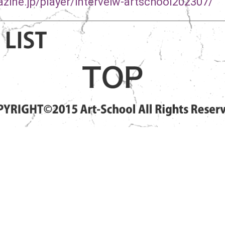
zine.jp/player/interveiw-artschool202307/